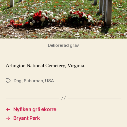
Dekorerad grav
Arlington National Cemetery, Virginia.
Dag
,
Suburban
,
USA
Etiketter
←
Nyfiken grå ekorre
→
Bryant Park