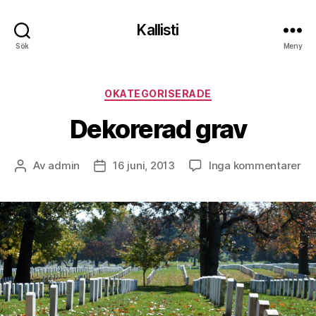
Kallisti
Sök
Meny
Kategorier
OKATEGORISERADE
Dekorerad grav
till
Av
admin
16 juni, 2013
Inga kommentarer
Inläggsförfattare
Inläggsdatum
De
gr