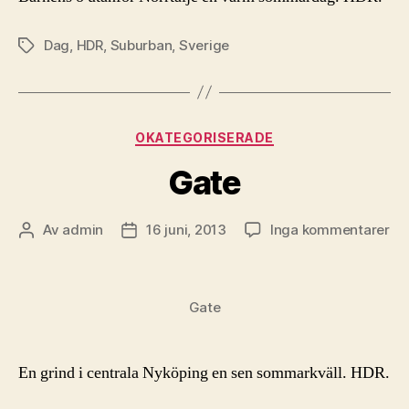
Dag
,
HDR
,
Suburban
,
Sverige
Etiketter
Kategorier
OKATEGORISERADE
Gate
till
Av
admin
16 juni, 2013
Inga kommentarer
Inläggsförfattare
Inläggsdatum
Ga
Gate
En grind i centrala Nyköping en sen sommarkväll. HDR.