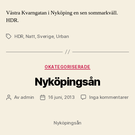
Västra Kvarngatan i Nyköping en sen sommarkväll.
HDR.
HDR
,
Natt
,
Sverige
,
Urban
Etiketter
Kategorier
OKATEGORISERADE
Nyköpingsån
till
Av
admin
16 juni, 2013
Inga kommentarer
Inläggsförfattare
Inläggsdatum
Ny
Nyköpingsån