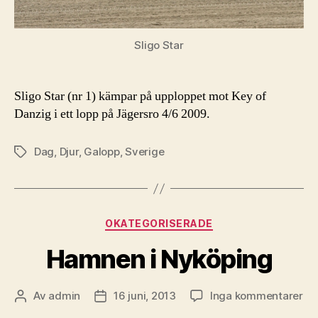
Sligo Star
Sligo Star (nr 1) kämpar på upploppet mot Key of
Danzig i ett lopp på Jägersro 4/6 2009.
Dag
,
Djur
,
Galopp
,
Sverige
Etiketter
Kategorier
OKATEGORISERADE
Hamnen i Nyköping
till
Av
admin
16 juni, 2013
Inga kommentarer
Inläggsförfattare
Inläggsdatum
Ha