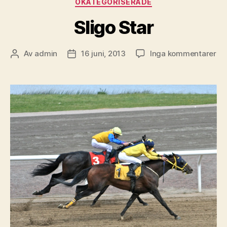
OKATEGORISERADE
Sligo Star
till
Av
admin
16 juni, 2013
Inga kommentarer
Inläggsförfattare
Inläggsdatum
Sli
St