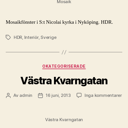
Mosaik
Mosaikfönster i S:t Nicolai kyrka i Nyköping. HDR.
HDR
,
Interiör
,
Sverige
Etiketter
Kategorier
OKATEGORISERADE
Västra Kvarngatan
till
Av
admin
16 juni, 2013
Inga kommentarer
Inläggsförfattare
Inläggsdatum
Vä
Kv
Västra Kvarngatan