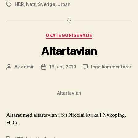
HDR
,
Natt
,
Sverige
,
Urban
Etiketter
Kategorier
OKATEGORISERADE
Altartavlan
till
Av
admin
16 juni, 2013
Inga kommentarer
Inläggsförfattare
Inläggsdatum
Alt
Altartavlan
Altaret med altartavlan i S:t Nicolai kyrka i Nyköping.
HDR.