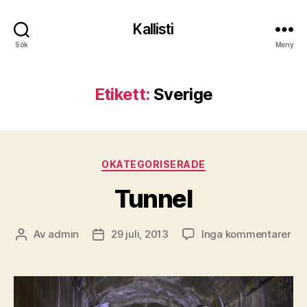
Kallisti
Sök
Meny
Etikett:
Sverige
Kategorier
OKATEGORISERADE
Tunnel
till
Av
admin
29 juli, 2013
Inga kommentarer
Inläggsförfattare
Inläggsdatum
Tun