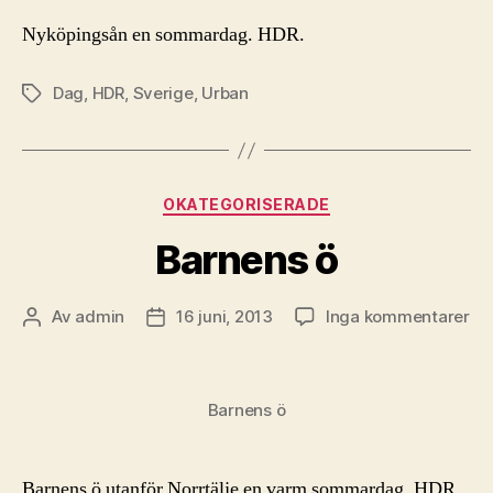
Nyköpingsån en sommardag. HDR.
Dag
,
HDR
,
Sverige
,
Urban
Etiketter
Kategorier
OKATEGORISERADE
Barnens ö
till
Av
admin
16 juni, 2013
Inga kommentarer
Inläggsförfattare
Inläggsdatum
Ba
ö
Barnens ö
Barnens ö utanför Norrtälje en varm sommardag. HDR.