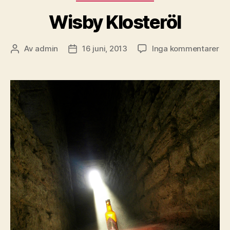
Wisby Klosteröl
till
Av
admin
16 juni, 2013
Inga kommentarer
Inläggsförfattare
Inläggsdatum
Wi
Klo