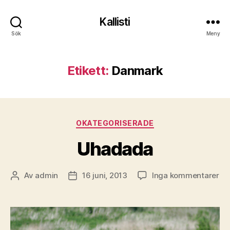
Kallisti
Sök
Meny
Etikett:
Danmark
Kategorier
OKATEGORISERADE
Uhadada
till
Av
admin
16 juni, 2013
Inga kommentarer
Inläggsförfattare
Inläggsdatum
Uh