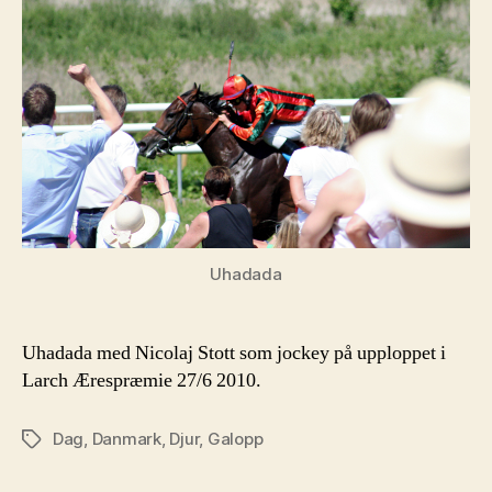
Uhadada
Uhadada med Nicolaj Stott som jockey på upploppet i
Larch Ærespræmie 27/6 2010.
Dag
,
Danmark
,
Djur
,
Galopp
Etiketter