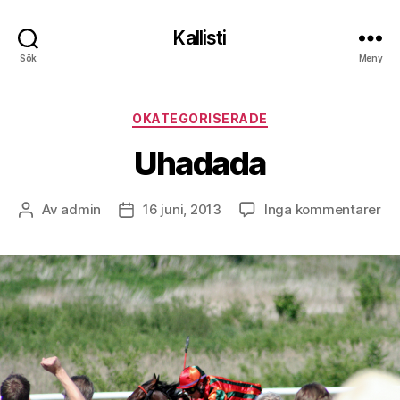
Kallisti
Sök
Meny
Kategorier
OKATEGORISERADE
Uhadada
till
Av
admin
16 juni, 2013
Inga kommentarer
Inläggsförfattare
Inläggsdatum
Uh