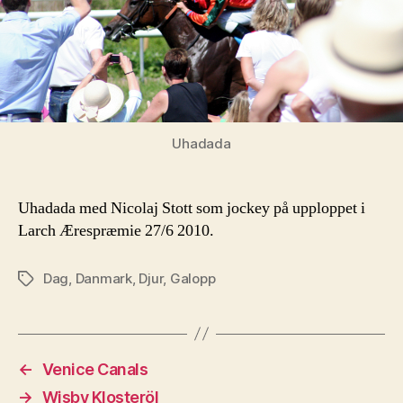
Uhadada
Uhadada med Nicolaj Stott som jockey på upploppet i
Larch Ærespræmie 27/6 2010.
Dag
,
Danmark
,
Djur
,
Galopp
Etiketter
←
Venice Canals
→
Wisby Klosteröl