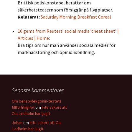
Brittisk poliskonstapel berättar om
säkerhetsteatern som försiggår på flygplatser.
Relaterat:
Saturday Morning Breakfast Cereal
10 gems from Reuters’ social media ’cheat sheet’ |
Articles | Home
:
Bra tips om hur man använder sociala medier för
marknadsföring och opinionsbildning.
Senaste kommentarer
Om bensoylekgonin-testets
tillförlitlighet
om
Inte säkert att
Ola Lindholm har ljugit
Johan
om
Inte säkert att Ola
Lindholm har ljugit