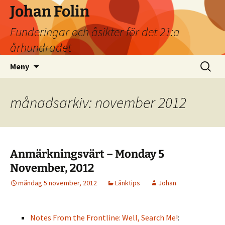
Johan Folin
Funderingar och åsikter för det 21:a
århundradet
Hoppa
Sök
Meny
till
efter:
innehåll
månadsarkiv: november 2012
Anmärkningsvärt – Monday 5
November, 2012
måndag 5 november, 2012
Länktips
Johan
Notes From the Frontline: Well, Search Me!
: