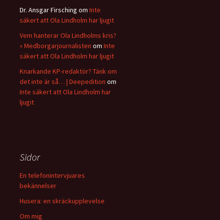
Dr. Ansgar Firsching
om
Inte
säkert att Ola Lindholm har ljugit
Vem hanterar Ola Lindholms kris?
« Medborgarjournalisten
om
Inte
säkert att Ola Lindholm har ljugit
Knarkande KP-redaktör? Tänk om
det inte är så… | Deepedition
om
Inte säkert att Ola Lindholm har
ljugit
Sidor
En telefonintervjuares
bekännelser
Husera: en skräckupplevelse
Om mig