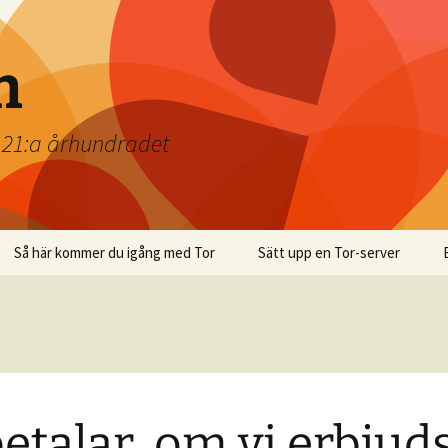
n
t 21:a århundradet
Så här kommer du igång med Tor
Sätt upp en Tor-server
betalar, om vi erbjud