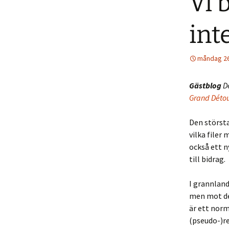
Vi 
int
måndag 26 
Gästblog
D
Grand Détou
Den största
vilka filer
också ett n
till bidrag.
I grannland
men mot den
är ett norm
(pseudo-)re