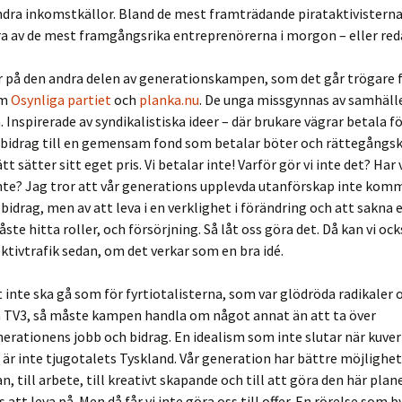
ndra inkomstkällor. Bland de mest framträdande pirataktivisterna
a av de mest framgångsrika entreprenörerna i morgon – eller red
r på den andra delen av generationskampen, som det går trögare fö
om
Osynliga partiet
och
planka.nu
. De unga missgynnas av samhäll
Inspirerade av syndikalistiska ideer – där brukare vägrar betala f
 bidrag till en gemensam fond som betalar böter och rättegångs
tt sätter sitt eget pris. Vi betalar inte! Varför gör vi inte det? Har 
nte? Jag tror att vår generations upplevda utanförskap inte komm
bidrag, men av att leva i en verklighet i förändring och att sakna en
ste hitta roller, och försörjning. Så låt oss göra det. Då kan vi ock
ektivtrafik sedan, om det verkar som en bra idé.
inte ska gå som för fyrtiotalisterna, som var glödröda radikaler 
på TV3, så måste kampen handla om något annat än att ta över
erationens jobb och bidrag. En idealism som inte slutar när kuve
e är inte tjugotalets Tyskland. Vår generation har bättre möjlighe
, till arbete, till kreativt skapande och till att göra den här plane
 att leva på. Men då får vi inte göra oss till offer. En rörelse som 