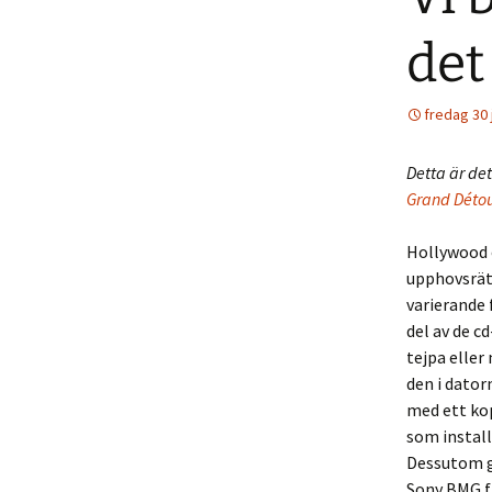
det 
fredag 30 
Detta är de
Grand Détou
Hollywood o
upphovsrät
varierande
del av de c
tejpa eller
den i dator
med ett kop
som instal
Dessutom g
Sony BMG f