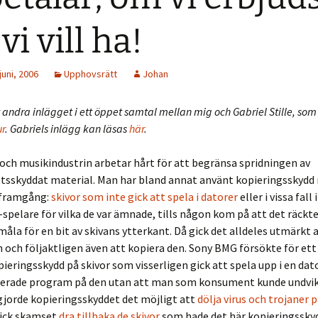
vi vill ha!
juni, 2006
Upphovsrätt
Johan
t andra inlägget i ett öppet samtal mellan mig och Gabriel Stille, so
r
. Gabriels inlägg kan läsas
här
.
ch musikindustrin arbetar hårt för att begränsa spridningen av
tsskyddat material. Man har bland annat använt kopieringsskydd
 framgång:
skivor som inte gick att spela i datorer
eller i vissa fall
d-spelare för vilka de var ämnade, tills någon kom på att det räckt
 måla för en bit av skivans ytterkant. Då gick det alldeles utmärkt 
n och följaktligen även att kopiera den. Sony BMG försökte för ett
ieringsskydd på skivor som visserligen gick att spela upp i en dat
lerade program på den utan att man som konsument kunde undvik
jorde kopieringsskyddet det möjligt att
dölja virus och trojaner 
ick skamset
dra tillbaka de skivor
som hade det här kopieringssky