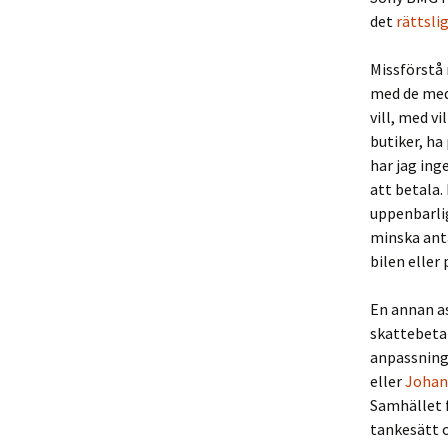
det
rättsli
Missförstå 
med de mede
vill, med v
butiker, ha
har jag ing
att betala.
uppenbarlig
minska ant
bilen eller
En annan a
skattebetal
anpassning
eller
Johan
Samhället f
tankesätt o