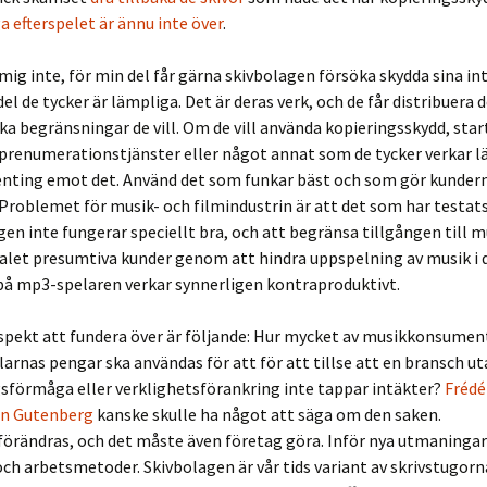
ga efterspelet är ännu inte över
.
mig inte, för min del får gärna skivbolagen försöka skydda sina in
l de tycker är lämpliga. Det är deras verk, och de får distribuera d
ilka begränsningar de vill. Om de vill använda kopieringsskydd, star
 prenumerationstjänster eller något annat som de tycker verkar l
enting emot det. Använd det som funkar bäst och som gör kunderna
 Problemet för musik- och filmindustrin är att det som har testats 
en inte fungerar speciellt bra, och att begränsa tillgången till m
alet presumtiva kunder genom att hindra uppspelning av musik i 
 på mp3-spelaren verkar synnerligen kontraproduktivt.
spekt att fundera över är följande: Hur mycket av musikkonsumen
arnas pengar ska användas för att för att tillse att en bransch u
sförmåga eller verklighetsförankring inte tappar intäkter?
Frédé
n Gutenberg
kanske skulle ha något att säga om den saken.
örändras, och det måste även företag göra. Inför nya utmaningar
ch arbetsmetoder. Skivbolagen är vår tids variant av skrivstugorn