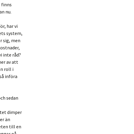
 finns
an nu.
r, har vi
ets system,
ör sig, men
kostnader,
vi inte råd?
er av att
 roll i
så införa
och sedan
rtet dimper
ter än
ten till en
bygger på