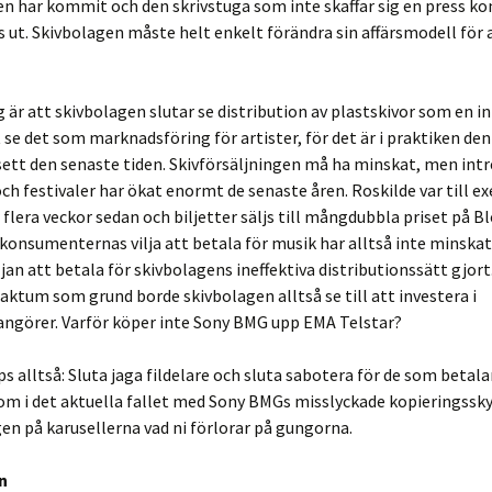
en har kommit och den skrivstuga som inte skaffar sig en press 
 ut. Skivbolagen måste helt enkelt förändra sin affärsmodell för 
g är att skivbolagen slutar se distribution av plastskivor som en 
t se det som marknadsföring för artister, för det är i praktiken de
sett den senaste tiden. Skivförsäljningen må ha minskat, men intr
ch festivaler har ökat enormt de senaste åren. Roskilde var till 
r flera veckor sedan och biljetter säljs till mångdubbla priset på B
konsumenternas vilja att betala för musik har alltså inte minskat
jan att betala för skivbolagens ineffektiva distributionssätt gjort
aktum som grund borde skivbolagen alltså se till att investera i
angörer. Varför köper inte Sony BMG upp EMA Telstar?
ips alltså: Sluta jaga fildelare och sluta sabotera för de som betala
m i det aktuella fallet med Sony BMGs misslyckade kopieringssky
 igen på karusellerna vad ni förlorar på gungorna.
n