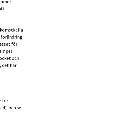
kommer
att
inkomstkälla
n förändring
esset för
exempel
locket och
, det har
.
r för
dd), och se