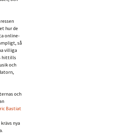
tressen
et hur de
ta online-
ämpligt, så
 villiga
hittills
usik och
datorn,
ternas och
tan
ric Bastiat
 krävs nya
a.