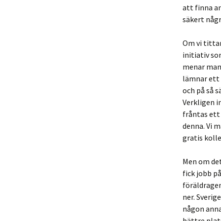
att finna a
säkert någr
Om vi titta
initiativ s
menar man. 
lämnar ett
och på så sä
Verkligen i
fråntas ett 
denna. Vi må
gratis koll
Men om det 
fick jobb 
föräldragen
ner. Sverig
någon annan
bättre plats