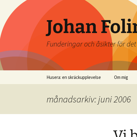
Johan Foli
Funderingar och åsikter för de
Hoppa
Husera: en skräckupplevelse
Om mig
till
innehåll
månadsarkiv: juni 2006
Vi 