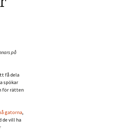
r
annars på
tt få dela
na spökar
 för rätten
på gatorna
,
de vill ha
r