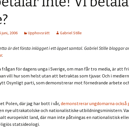
betalar inte! Vi betala
e?
juni, 2006
Upphovsrätt
Gabriel Stille
etta är det första inlägget i ett öppet samtal. Gabriel Stille bloggar 
r
.
 frågan för dagens unga i Sverige, om man får tro media, är att fri
 man vill hur som helst utan att betraktas som tjuvar. Och i medier
ytt Osynligt parti, som demonstrerar mot förnedrande arbete och
et Polen, där jag har bott i vår,
demonstrerar ungdomarna också 
 nye ultrakatolske och nationalistiske utbildningsministern. Vad 
alt europeiskt land, där man inte påtvingas en nationalistisk elle
ligiös statsideologi.