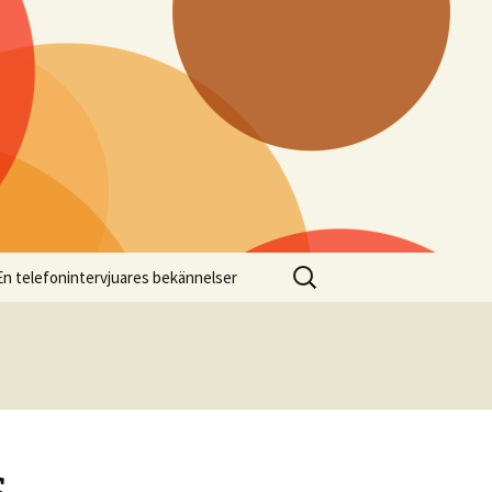
Sök
En telefonintervjuares bekännelser
efter:
s