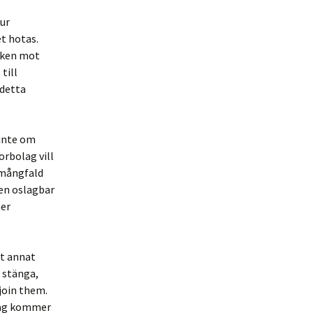
ur
et hotas.
tiken mot
till
 detta
 inte om
rbolag vill
 mångfald
 en oslagbar
mer
tt annat
t stänga,
 join them.
lag kommer