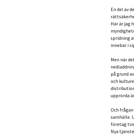
En del av 
rättsäkerhe
Här är jag 
myndigheter
spridning 
innebär i s
Men när det
nedladdnin
på grund av
och kulture
distributio
upprörda ä
Och frågan 
samhälle. U
företag tvi
Nya tjänst