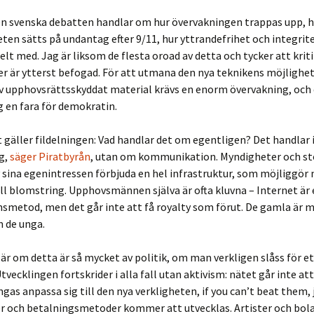
den svenska debatten handlar om hur övervakningen trappas upp, h
ten sätts på undantag efter 9/11, hur yttrandefrihet och integrit
helt med. Jag är liksom de flesta oroad av detta och tycker att kri
 är ytterst befogad. För att utmana den nya teknikens möjlighet 
av upphovsrättsskyddat material krävs en enorm övervakning, och
ig en fara för demokratin.
 gäller fildelningen: Vad handlar det om egentligen? Det handlar
g,
säger Piratbyrån
, utan om kommunikation. Myndigheter och sto
 sina egenintressen förbjuda en hel infrastruktur, som möjliggör
ll blomstring. Upphovsmännen själva är ofta kluvna – Internet är
nsmetod, men det går inte att få royalty som förut. De gamla är 
n de unga.
är om detta är så mycket av politik, om man verkligen slåss för e
tvecklingen fortskrider i alla fall utan aktivism: nätet går inte at
ngas anpassa sig till den nya verkligheten, if you can’t beat them,
er och betalningsmetoder kommer att utvecklas. Artister och bo