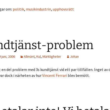
gar om:
politik
,
musikindustrin
,
upphovsrätt
dtjänst-problem
 juni, 2006
Allmänt
,
Kul
,
Märkligheter
Johan
t en del problem med 3s kundtjänst vid ett par tillfällen. Inget av 
 var dock i närheten av hur
Vincent Ferrari
blev bemött.