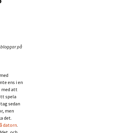
m bloggar på
 med
 inte ens i en
e med att
att spela
 tag sedan
or, men
a det.
på datorn
.
ddet, och