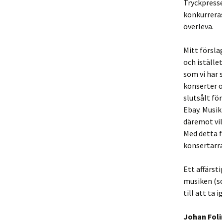
Tryckpress
konkurreras
överleva.
Mitt försla
och iställe
som vi har 
konserter o
slutsålt fö
Ebay. Musik
däremot vil
Med detta f
konsertarr
Ett affärst
musiken (so
till att ta
Johan Foli