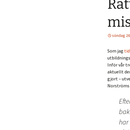
Rät
mis
söndag 26 
Som jag
ti
utbildning
Inför vår tr
aktuellt de
gjort – ut
Norströms 
Eft
bak
har