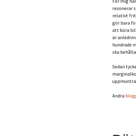
För mig han
resonerar s
relativt fr
gör bara fö
att köra bi
är anlednin
hundrade me
ska behåll
Sedan tycke
marginalko
uppmuntrar 
Andra
blog