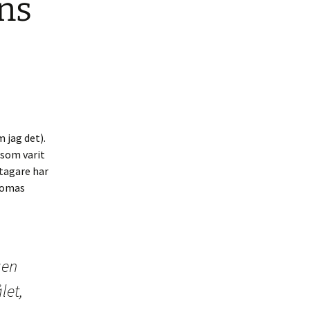
ens
 jag det).
e som varit
ltagare har
Tomas
gen
let,