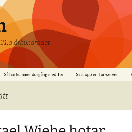
n
t 21:a århundradet
Så här kommer du igång med Tor
Sätt upp en Tor-server
ätt
ael Wiehe hotar