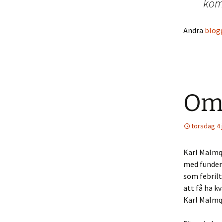
kom
Andra
blog
Om 
torsdag 4 
Karl Malmqv
med funder
som febrilt
att få ha kv
Karl Malmqv