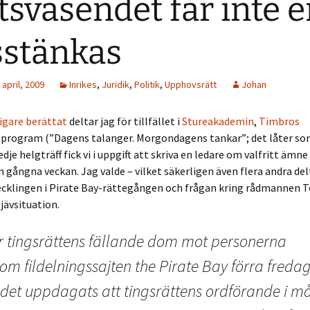
tsväsendet får inte 
stänkas
april, 2009
Inrikes
,
Juridik
,
Politik
,
Upphovsrätt
Johan
digare
berättat
deltar jag för tillfället i
Stureakademin
,
Timbros
sprogram (”Dagens talanger. Morgondagens tankar”; det låter som
edje helgträff fick vi i uppgift att skriva en ledare om valfritt ämn
n gångna veckan. Jag valde – vilket säkerligen även flera andra de
vecklingen i Pirate Bay-rättegången och frågan kring rådmannen 
jävsituation.
er tingsrättens fällande dom mot personerna
om fildelningssajten the Pirate Bay förra freda
 det uppdagats att tingsrättens ordförande i må