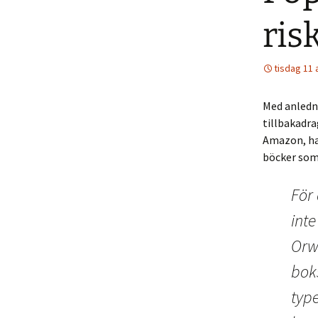
ris
tisdag 11 
Med anledn
tillbakadr
Amazon, h
böcker som v
För 
int
Orw
bok
type