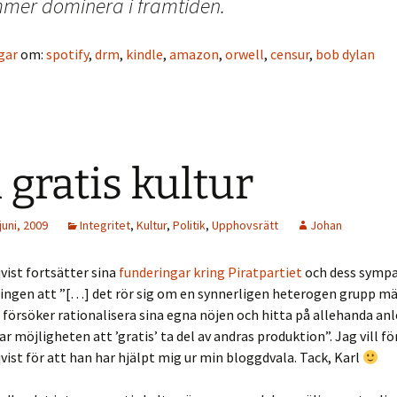
mer dominera i framtiden.
gar
om:
spotify
,
drm
,
kindle
,
amazon
,
orwell
,
censur
,
bob dylan
gratis kultur
juni, 2009
Integritet
,
Kultur
,
Politik
,
Upphovsrätt
Johan
ist fortsätter sina
funderingar kring Piratpartiet
och dess sympa
ingen att ”[…] det rör sig om en synnerligen heterogen grupp m
 försöker rationalisera sina egna nöjen och hitta på allehanda an
ar möjligheten att ’gratis’ ta del av andras produktion”. Jag vill fö
ist för att han har hjälpt mig ur min bloggdvala. Tack, Karl