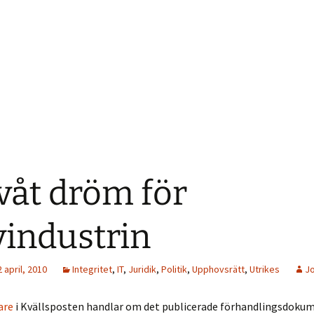
våt dröm för
vindustrin
 april, 2010
Integritet
,
IT
,
Juridik
,
Politik
,
Upphovsrätt
,
Utrikes
J
are
i Kvällsposten handlar om det publicerade förhandlingsdok