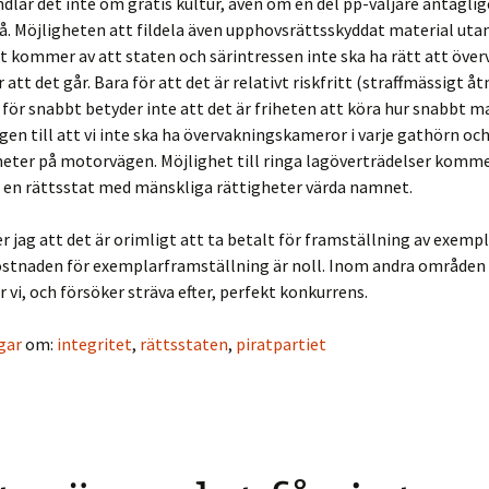
dlar det inte om gratis kultur, även om en del pp-väljare antagli
å. Möjligheten att fildela även upphovsrättsskyddat material utan
itt kommer av att staten och särintressen inte ska ha rätt att överv
r att det går. Bara för att det är relativt riskfritt (straffmässigt 
l för snabbt betyder inte att det är friheten att köra hur snabbt m
gen till att vi inte ska ha övervakningskameror i varje gathörn och
ter på motorvägen. Möjlighet till ringa lagöverträdelser kommer
a en rättsstat med mänskliga rättigheter värda namnet.
r jag att det är orimligt att ta betalt för framställning av exempl
stnaden för exemplarframställning är noll. Inom andra områden
vi, och försöker sträva efter, perfekt konkurrens.
gar
om:
integritet
,
rättsstaten
,
piratpartiet