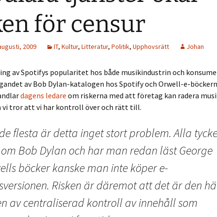
ken för censur
augusti, 2009
IT
,
Kultur
,
Litteratur
,
Politik
,
Upphovsrätt
Johan
ing av Spotifys popularitet hos både musikindustrin och konsume
agandet av Bob Dylan-katalogen hos Spotify och Orwell-e-böcker
andlar
dagens ledare
om riskerna med att företag kan radera musi
i tror att vi har kontroll över och rätt till.
de flesta är detta inget stort problem. Alla tyck
e om Bob Dylan och har man redan läst George
ells böcker kanske man inte köper e-
sversionen. Risken är däremot att det är den hä
n av centraliserad kontroll av innehåll som