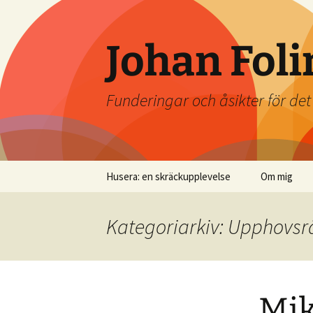
Johan Foli
Funderingar och åsikter för de
Hoppa
Husera: en skräckupplevelse
Om mig
till
innehåll
Kategoriarkiv: Upphovsr
Mik