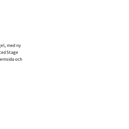
gel, med ny
ited Stage
 hemsida och