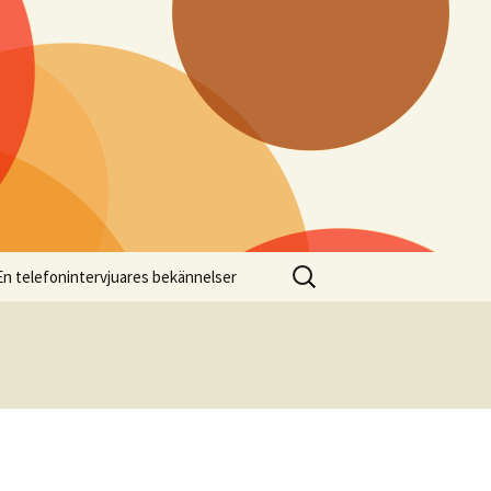
Sök
En telefonintervjuares bekännelser
efter: