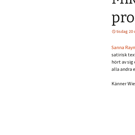
pro
tisdag 20
Sanna Ray
satirisk te
hört av sig
alla andra
Känner Wie