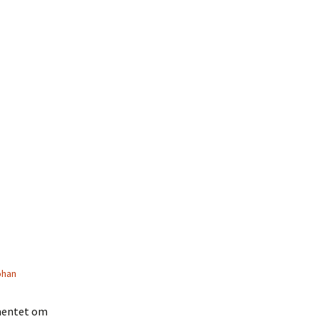
ohan
umentet om