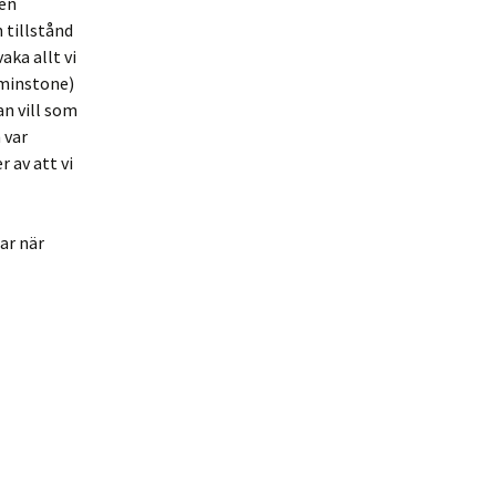
gen
 tillstånd
aka allt vi
åtminstone)
an vill som
 var
 av att vi
ar när