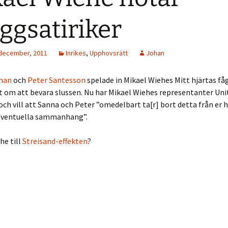
ggsatiriker
 december, 2011
Inrikes
,
Upphovsrätt
Johan
man
och
Peter Santesson
spelade in Mikael Wiehes Mitt hjärtas få
xt om att bevara slussen. Nu har Mikael Wiehes representanter Un
 och vill att Sanna och Peter ”omedelbart ta[r] bort detta från er
 eventuella sammanhang”.
he till
Streisand-effekten
?