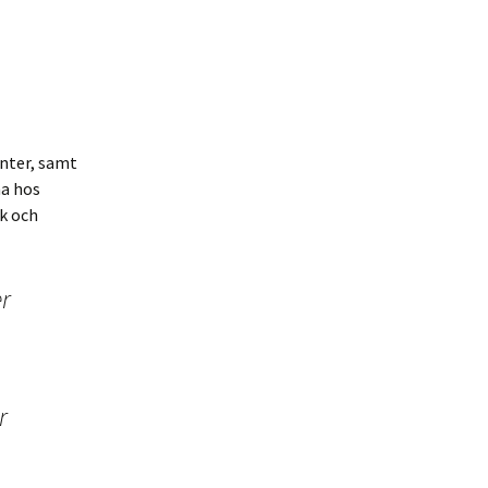
nter, samt
na hos
k och
er
r