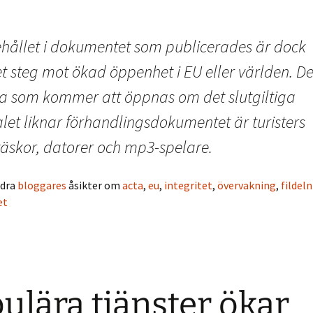
ehållet i dokumentet som publicerades är dock
t steg mot ökad öppenhet i EU eller världen. De
a som kommer att öppnas om det slutgiltiga
let liknar förhandlingsdokumentet är turisters
väskor, datorer och mp3-spelare.
ndra
bloggares
åsikter om
acta
,
eu
,
integritet
,
övervakning
,
fildel
et
ulära tjänster ökar