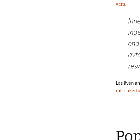
Acta
.
Inn
inge
end
avta
res
Läs även a
rättsäkerh
Pop