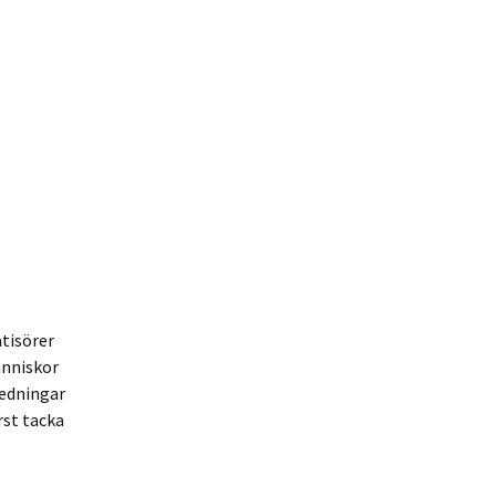
tisörer
änniskor
ledningar
rst tacka