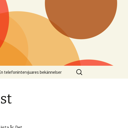
Sök
En telefonintervjuares bekännelser
efter:
st
ästa år. Det