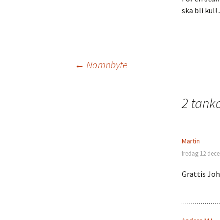
ska bli kul
Inläggsnavigering
←
Namnbyte
2 tanka
Martin
fredag 12 dece
Grattis Joh