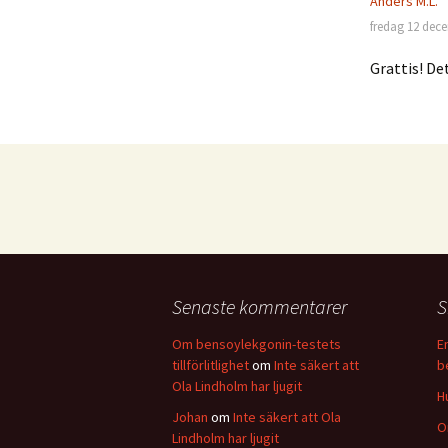
Anders M.L.
fredag 12 dece
Grattis! De
Senaste kommentarer
S
Om bensoylekgonin-testets
E
tillförlitlighet
om
Inte säkert att
b
Ola Lindholm har ljugit
H
Johan
om
Inte säkert att Ola
O
Lindholm har ljugit