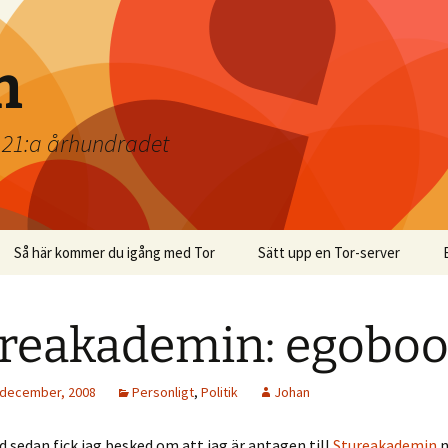
n
t 21:a århundradet
Så här kommer du igång med Tor
Sätt upp en Tor-server
reakademin: egoboo
 december, 2008
Personligt
,
Politik
Johan
d sedan fick jag besked om att jag är antagen till
Stureakademin
n