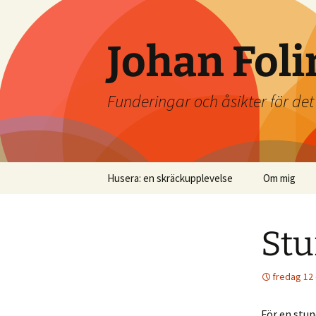
Johan Foli
Funderingar och åsikter för de
Hoppa
Husera: en skräckupplevelse
Om mig
till
innehåll
Stu
fredag 12
För en stun