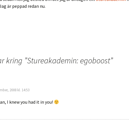
! Jag är peppad redan nu.
r kring ”
Stureakademin: egoboost
”
mber, 2008 kl. 14:53
an, I knew you had it in you!