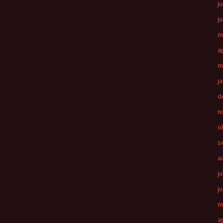
ju
j
m
a
m
j
d
n
o
s
a
ju
j
m
a