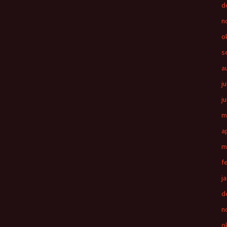
d
n
o
s
a
ju
j
m
a
m
f
j
d
n
o