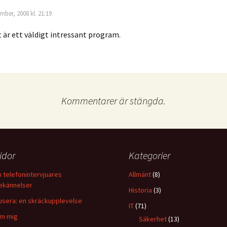
mber, 2008 kl. 21:19
t är ett väldigt intressant program.
Kommentarer är stängda.
idor
Kategorier
n telefonintervjuares
Allmänt
(8)
ekännelser
Historia
(3)
usera: en skräckupplevelse
IT
(71)
m mig
Säkerhet
(13)