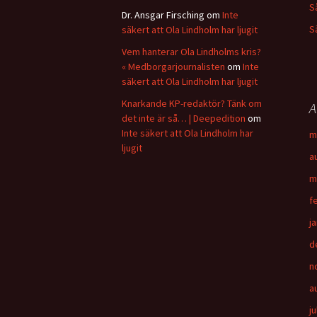
S
Dr. Ansgar Firsching
om
Inte
S
säkert att Ola Lindholm har ljugit
Vem hanterar Ola Lindholms kris?
« Medborgarjournalisten
om
Inte
säkert att Ola Lindholm har ljugit
Knarkande KP-redaktör? Tänk om
A
det inte är så… | Deepedition
om
Inte säkert att Ola Lindholm har
m
ljugit
a
m
f
j
d
n
a
ju