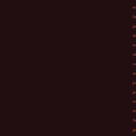
m
f
j
d
n
o
s
a
ju
j
m
m
f
j