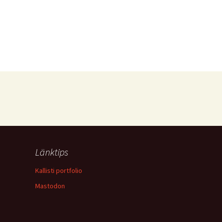
Länktips
Kallisti portfolio
Mastodon