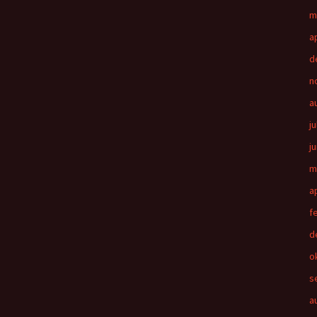
m
a
d
n
a
ju
j
m
a
f
d
o
s
a