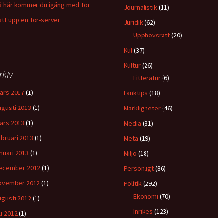
å här kommer du igång med Tor
Journalistik
(11)
ätt upp en Tor-server
Juridik
(62)
Upphovsrätt
(20)
Kul
(37)
Kultur
(26)
rkiv
Litteratur
(6)
ars 2017
(1)
Länktips
(18)
ugusti 2013
(1)
Märkligheter
(46)
ars 2013
(1)
Media
(31)
ebruari 2013
(1)
Meta
(19)
anuari 2013
(1)
Miljö
(18)
ecember 2012
(1)
Personligt
(86)
ovember 2012
(1)
Politik
(292)
Ekonomi
(70)
ugusti 2012
(1)
Inrikes
(123)
li 2012
(1)