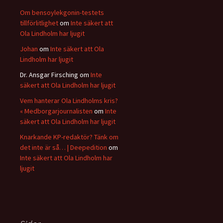
Om bensoylekgonin-testets
tillförlitlighet
om
Inte säkert att
Ola Lindholm har ljugit
Johan
om
Inte säkert att Ola
Lindholm har ljugit
Dr. Ansgar Firsching
om
Inte
säkert att Ola Lindholm har ljugit
Vem hanterar Ola Lindholms kris?
« Medborgarjournalisten
om
Inte
säkert att Ola Lindholm har ljugit
Knarkande KP-redaktör? Tänk om
det inte är så… | Deepedition
om
Inte säkert att Ola Lindholm har
ljugit