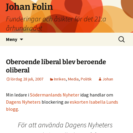
Johan Folin
Funderingar och åsikter för det 21:a
århundradet
Hoppa
Sök
Meny
till
efter:
innehåll
Oberoende liberal blev beroende
oliberal
lördag 28 juli, 2007
Inrikes
,
Media
,
Politik
Johan
Min ledare i
Södermanlands Nyheter
idag handlar om
Dagens Nyheters
blockering av
eskorten Isabella Lunds
blogg
.
För att ­använda Dagens Nyheters