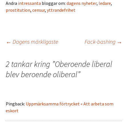
Andra
intressanta
bloggar om:
dagens nyheter
,
ledare
,
prostitution
,
censur
,
yttrandefrihet
Inläggsnavigering
←
Dagens märkligaste
Fack-bashing
→
2 tankar kring ”
Oberoende liberal
blev beroende oliberal
”
Pingback:
Uppmärksamma förtrycket « Att arbeta som
eskort