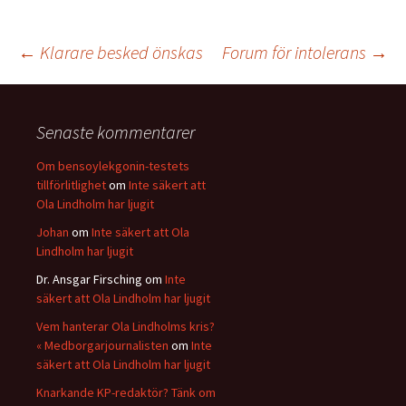
Inläggsnavigering
←
Klarare besked önskas
Forum för intolerans
→
Senaste kommentarer
Om bensoylekgonin-testets
tillförlitlighet
om
Inte säkert att
Ola Lindholm har ljugit
Johan
om
Inte säkert att Ola
Lindholm har ljugit
Dr. Ansgar Firsching
om
Inte
säkert att Ola Lindholm har ljugit
Vem hanterar Ola Lindholms kris?
« Medborgarjournalisten
om
Inte
säkert att Ola Lindholm har ljugit
Knarkande KP-redaktör? Tänk om