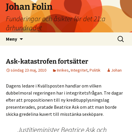
Johan Folin
Funderingar och åsikter för det 21:a
århundradet
Hoppa
Sök
Meny
till
efter:
innehåll
Ask-katastrofen fortsätter
söndag 23 maj, 2010
Inrikes
,
Integritet
,
Politik
Johan
Dagens ledare i Kvällsposten handlar om vilken
dubbelmoral regeringen har i integritetsfrågan. Tre dagar
efter att propositionen till ny kreditupplysningslag
presenterades, pratade Beatrice Ask om att man borde
skicka gredelina kuvert till misstänka sexköpare.
Justitieminister Beatrice Ask och