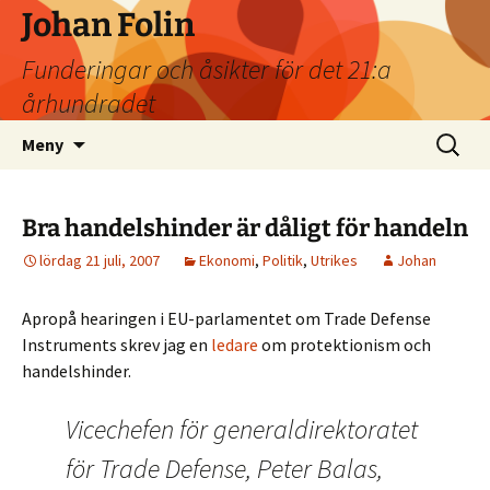
Johan Folin
Funderingar och åsikter för det 21:a
århundradet
Hoppa
Sök
Meny
till
efter:
innehåll
Bra handelshinder är dåligt för handeln
lördag 21 juli, 2007
Ekonomi
,
Politik
,
Utrikes
Johan
Apropå hearingen i EU-parlamentet om Trade Defense
Instruments skrev jag en
ledare
om protektionism och
handelshinder.
Vicechefen för generaldirektoratet
för Trade Defense, Peter Balas,