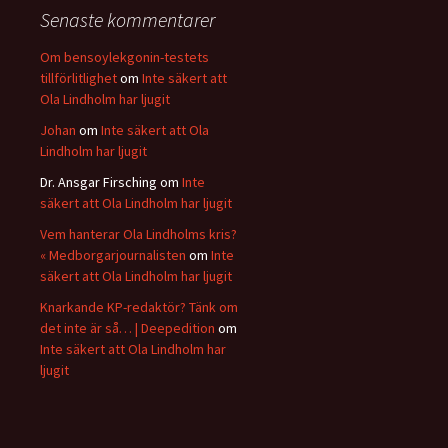
Senaste kommentarer
Om bensoylekgonin-testets
tillförlitlighet
om
Inte säkert att
Ola Lindholm har ljugit
Johan
om
Inte säkert att Ola
Lindholm har ljugit
Dr. Ansgar Firsching
om
Inte
säkert att Ola Lindholm har ljugit
Vem hanterar Ola Lindholms kris?
« Medborgarjournalisten
om
Inte
säkert att Ola Lindholm har ljugit
Knarkande KP-redaktör? Tänk om
det inte är så… | Deepedition
om
Inte säkert att Ola Lindholm har
ljugit