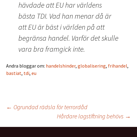
hävdade att EU har världens
bästa TDI. Vad han ­menar då är
att EU är bäst i världen på att
­begränsa handel. Varför det skulle
vara bra framgick inte.
Andra bloggar om:
handelshinder
,
globalisering
,
frihandel
,
bastiat
,
tdi
,
eu
Inläggsnavigering
←
Ogrundad rädsla för terrordåd
Hårdare lagstiftning behövs
→